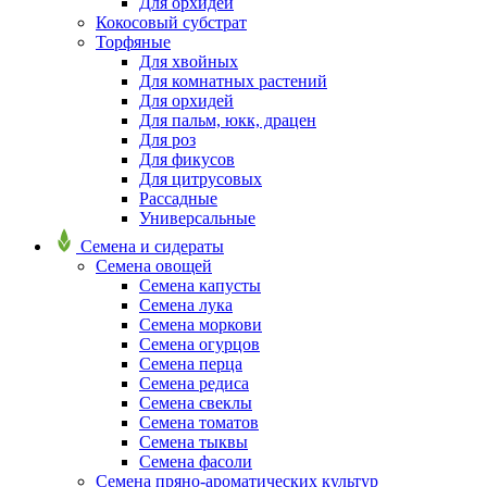
Для орхидей
Кокосовый субстрат
Торфяные
Для хвойных
Для комнатных растений
Для орхидей
Для пальм, юкк, драцен
Для роз
Для фикусов
Для цитрусовых
Рассадные
Универсальные
Семена и сидераты
Семена овощей
Семена капусты
Семена лука
Семена моркови
Семена огурцов
Семена перца
Семена редиса
Семена свеклы
Семена томатов
Семена тыквы
Семена фасоли
Семена пряно-ароматических культур