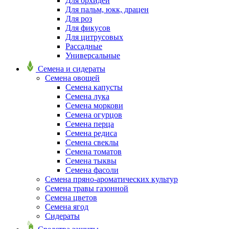
Для орхидей
Для пальм, юкк, драцен
Для роз
Для фикусов
Для цитрусовых
Рассадные
Универсальные
Семена и сидераты
Семена овощей
Семена капусты
Семена лука
Семена моркови
Семена огурцов
Семена перца
Семена редиса
Семена свеклы
Семена томатов
Семена тыквы
Семена фасоли
Семена пряно-ароматических культур
Семена травы газонной
Семена цветов
Семена ягод
Сидераты