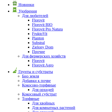
Новинки
Удобрения
Для любителей
Florovit
Florovit BIO
Florovit Pro Natura
FruktoVit
Planton
Substral
Zielony Dom
Прочие
Для фермерских хозяйств
Florovit
Florovit Agro
Грунты и субстраты
Био земля
Добавки к почве
Кокосово-торфяные
Для орхидей
Кокосовый субстрат
Торфяные
Для хвойных
Для комнатных растений