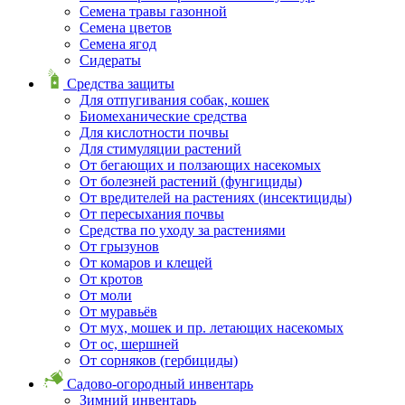
Семена травы газонной
Семена цветов
Семена ягод
Сидераты
Средства защиты
Для отпугивания собак, кошек
Биомеханические средства
Для кислотности почвы
Для стимуляции растений
От бегающих и ползающих насекомых
От болезней растений (фунгициды)
От вредителей на растениях (инсектициды)
От пересыхания почвы
Средства по уходу за растениями
От грызунов
От комаров и клещей
От кротов
От моли
От муравьёв
От мух, мошек и пр. летающих насекомых
От ос, шершней
От сорняков (гербициды)
Садово-огородный инвентарь
Зимний инвентарь