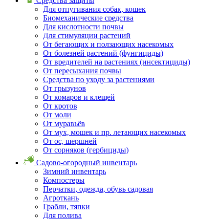
Средства защиты
Для отпугивания собак, кошек
Биомеханические средства
Для кислотности почвы
Для стимуляции растений
От бегающих и ползающих насекомых
От болезней растений (фунгициды)
От вредителей на растениях (инсектициды)
От пересыхания почвы
Средства по уходу за растениями
От грызунов
От комаров и клещей
От кротов
От моли
От муравьёв
От мух, мошек и пр. летающих насекомых
От ос, шершней
От сорняков (гербициды)
Садово-огородный инвентарь
Зимний инвентарь
Компостеры
Перчатки, одежда, обувь садовая
Агроткань
Грабли, тяпки
Для полива