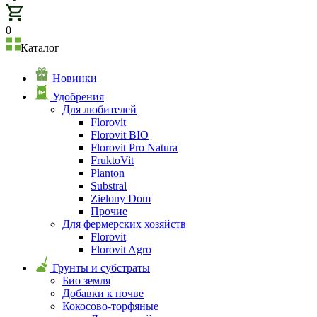
0
Каталог
Новинки
Удобрения
Для любителей
Florovit
Florovit BIO
Florovit Pro Natura
FruktoVit
Planton
Substral
Zielony Dom
Прочие
Для фермерских хозяйств
Florovit
Florovit Agro
Грунты и субстраты
Био земля
Добавки к почве
Кокосово-торфяные