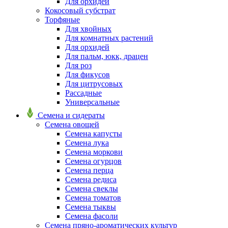
Для орхидей
Кокосовый субстрат
Торфяные
Для хвойных
Для комнатных растений
Для орхидей
Для пальм, юкк, драцен
Для роз
Для фикусов
Для цитрусовых
Рассадные
Универсальные
Семена и сидераты
Семена овощей
Семена капусты
Семена лука
Семена моркови
Семена огурцов
Семена перца
Семена редиса
Семена свеклы
Семена томатов
Семена тыквы
Семена фасоли
Семена пряно-ароматических культур