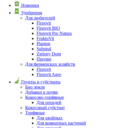
Новинки
Удобрения
Для любителей
Florovit
Florovit BIO
Florovit Pro Natura
FruktoVit
Planton
Substral
Zielony Dom
Прочие
Для фермерских хозяйств
Florovit
Florovit Agro
Грунты и субстраты
Био земля
Добавки к почве
Кокосово-торфяные
Для орхидей
Кокосовый субстрат
Торфяные
Для хвойных
Для комнатных растений