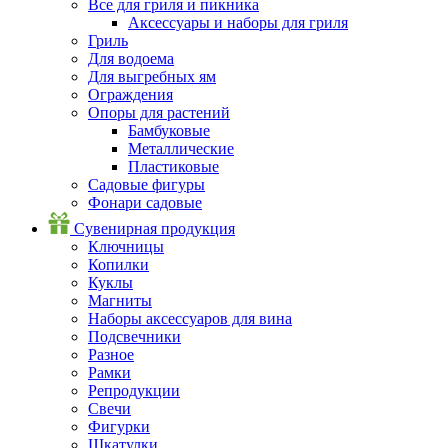
Все для гриля и пикника
Аксессуары и наборы для гриля
Гриль
Для водоема
Для выгребных ям
Ограждения
Опоры для растений
Бамбуковые
Металлические
Пластиковые
Садовые фигуры
Фонари садовые
Сувенирная продукция
Ключницы
Копилки
Куклы
Магниты
Наборы аксессуаров для вина
Подсвечники
Разное
Рамки
Репродукции
Свечи
Фигурки
Шкатулки