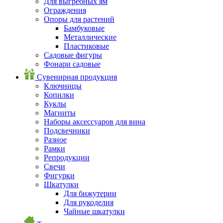
Для выгребных ям
Ограждения
Опоры для растений
Бамбуковые
Металлические
Пластиковые
Садовые фигуры
Фонари садовые
Сувенирная продукция
Ключницы
Копилки
Куклы
Магниты
Наборы аксессуаров для вина
Подсвечники
Разное
Рамки
Репродукции
Свечи
Фигурки
Шкатулки
Для бижутерии
Для рукоделия
Чайные шкатулки