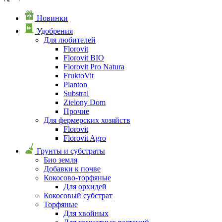
Новинки
Удобрения
Для любителей
Florovit
Florovit BIO
Florovit Pro Natura
FruktoVit
Planton
Substral
Zielony Dom
Прочие
Для фермерских хозяйств
Florovit
Florovit Agro
Грунты и субстраты
Био земля
Добавки к почве
Кокосово-торфяные
Для орхидей
Кокосовый субстрат
Торфяные
Для хвойных