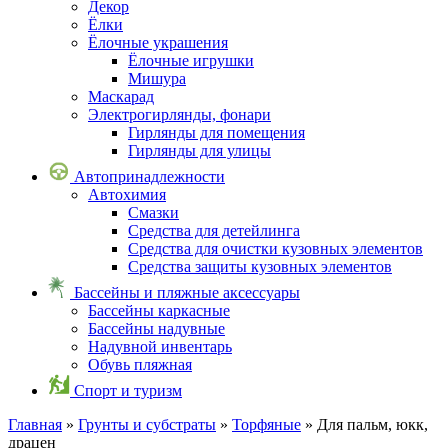
Декор
Ёлки
Ёлочные украшения
Ёлочные игрушки
Мишура
Маскарад
Электрогирлянды, фонари
Гирлянды для помещения
Гирлянды для улицы
Автопринадлежности
Автохимия
Смазки
Средства для детейлинга
Средства для очистки кузовных элементов
Средства защиты кузовных элементов
Бассейны и пляжные аксессуары
Бассейны каркасные
Бассейны надувные
Надувной инвентарь
Обувь пляжная
Спорт и туризм
Главная
»
Грунты и субстраты
»
Торфяные
» Для пальм, юкк,
драцен