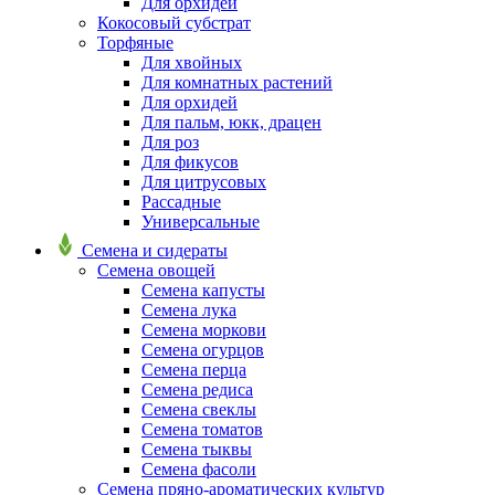
Для орхидей
Кокосовый субстрат
Торфяные
Для хвойных
Для комнатных растений
Для орхидей
Для пальм, юкк, драцен
Для роз
Для фикусов
Для цитрусовых
Рассадные
Универсальные
Семена и сидераты
Семена овощей
Семена капусты
Семена лука
Семена моркови
Семена огурцов
Семена перца
Семена редиса
Семена свеклы
Семена томатов
Семена тыквы
Семена фасоли
Семена пряно-ароматических культур