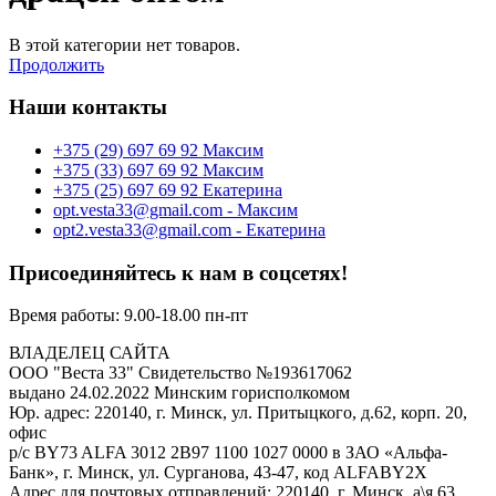
В этой категории нет товаров.
Продолжить
Наши контакты
‎+375 (29) 697 69 92 Максим
‎+375 (33) 697 69 92 Максим
+375 (25) 697 69 92 Екатерина
opt.vesta33@gmail.com - Максим
opt2.vesta33@gmail.com - Екатерина
Присоединяйтесь к нам в соцсетях!
Время работы: 9.00-18.00 пн-пт
ВЛАДЕЛЕЦ САЙТА
ООО "Веста 33" Свидетельство №193617062
выдано 24.02.2022 Минским горисполкомом
Юр. адрес: 220140, г. Минск, ул. Притыцкого, д.62, корп. 20,
офис
р/с BY73 ALFA 3012 2B97 1100 1027 0000 в ЗАО «Альфа-
Банк», г. Минск, ул. Сурганова, 43-47, код ALFABY2X
Адрес для почтовых отправлений: 220140, г. Минск, а\я 63