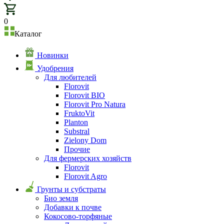
0
Каталог
Новинки
Удобрения
Для любителей
Florovit
Florovit BIO
Florovit Pro Natura
FruktoVit
Planton
Substral
Zielony Dom
Прочие
Для фермерских хозяйств
Florovit
Florovit Agro
Грунты и субстраты
Био земля
Добавки к почве
Кокосово-торфяные