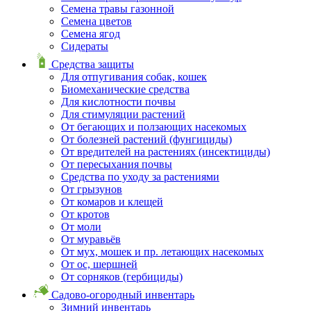
Семена травы газонной
Семена цветов
Семена ягод
Сидераты
Средства защиты
Для отпугивания собак, кошек
Биомеханические средства
Для кислотности почвы
Для стимуляции растений
От бегающих и ползающих насекомых
От болезней растений (фунгициды)
От вредителей на растениях (инсектициды)
От пересыхания почвы
Средства по уходу за растениями
От грызунов
От комаров и клещей
От кротов
От моли
От муравьёв
От мух, мошек и пр. летающих насекомых
От ос, шершней
От сорняков (гербициды)
Садово-огородный инвентарь
Зимний инвентарь