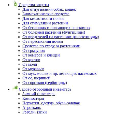
Средства защиты
Для отпугивания собак, кошек
Биомеханические средства
Для кислотности почвы
Для стимуляции растений
От бегающих и ползающих насекомых
От болезней растений (фунгициды)
От вредителей на растениях (инсектициды)
От пересыхания почвы
Средства по уходу за растениями
От грызунов
От комаров и клещей
От кротов
От моли
От муравьёв
От мух, мошек и пр. летающих насекомых
От ос, шершней
От сорняков (гербициды)
Садово-огородный инвентарь
Зимний инвентарь
Компостеры
Перчатки, одежда, обувь садовая
Агроткань
Грабли, тяпки