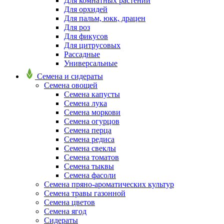
Для комнатных растений
Для орхидей
Для пальм, юкк, драцен
Для роз
Для фикусов
Для цитрусовых
Рассадные
Универсальные
Семена и сидераты
Семена овощей
Семена капусты
Семена лука
Семена моркови
Семена огурцов
Семена перца
Семена редиса
Семена свеклы
Семена томатов
Семена тыквы
Семена фасоли
Семена пряно-ароматических культур
Семена травы газонной
Семена цветов
Семена ягод
Сидераты