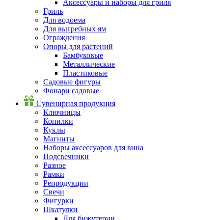
Аксессуары и наборы для гриля
Гриль
Для водоема
Для выгребных ям
Ограждения
Опоры для растений
Бамбуковые
Металлические
Пластиковые
Садовые фигуры
Фонари садовые
Сувенирная продукция
Ключницы
Копилки
Куклы
Магниты
Наборы аксессуаров для вина
Подсвечники
Разное
Рамки
Репродукции
Свечи
Фигурки
Шкатулки
Для бижутерии