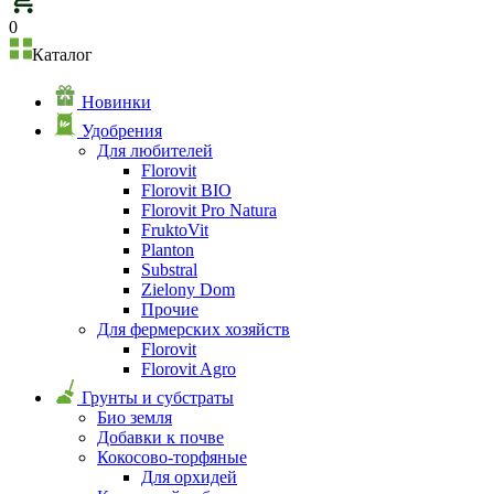
0
Каталог
Новинки
Удобрения
Для любителей
Florovit
Florovit BIO
Florovit Pro Natura
FruktoVit
Planton
Substral
Zielony Dom
Прочие
Для фермерских хозяйств
Florovit
Florovit Agro
Грунты и субстраты
Био земля
Добавки к почве
Кокосово-торфяные
Для орхидей