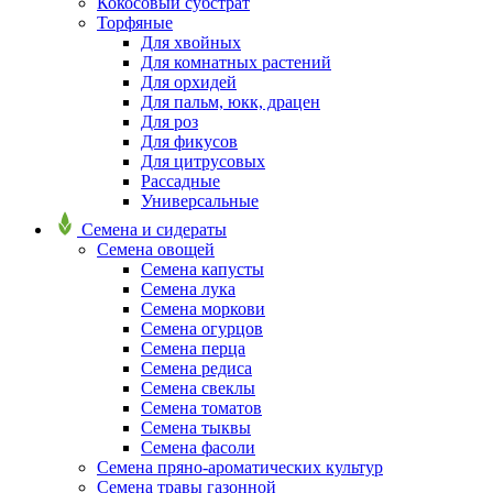
Кокосовый субстрат
Торфяные
Для хвойных
Для комнатных растений
Для орхидей
Для пальм, юкк, драцен
Для роз
Для фикусов
Для цитрусовых
Рассадные
Универсальные
Семена и сидераты
Семена овощей
Семена капусты
Семена лука
Семена моркови
Семена огурцов
Семена перца
Семена редиса
Семена свеклы
Семена томатов
Семена тыквы
Семена фасоли
Семена пряно-ароматических культур
Семена травы газонной