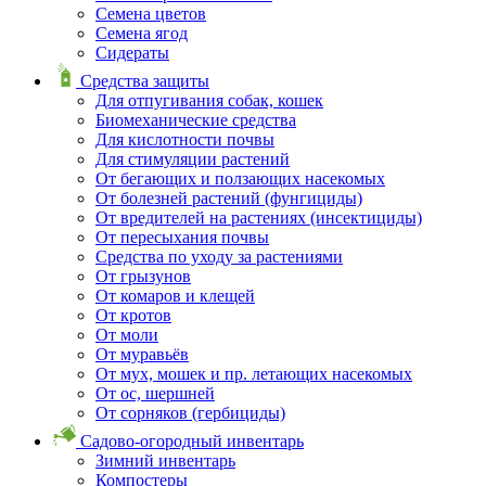
Семена цветов
Семена ягод
Сидераты
Средства защиты
Для отпугивания собак, кошек
Биомеханические средства
Для кислотности почвы
Для стимуляции растений
От бегающих и ползающих насекомых
От болезней растений (фунгициды)
От вредителей на растениях (инсектициды)
От пересыхания почвы
Средства по уходу за растениями
От грызунов
От комаров и клещей
От кротов
От моли
От муравьёв
От мух, мошек и пр. летающих насекомых
От ос, шершней
От сорняков (гербициды)
Садово-огородный инвентарь
Зимний инвентарь
Компостеры