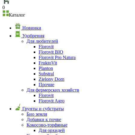
0
Каталог
Новинки
Удобрения
Для любителей
Florovit
Florovit BIO
Florovit Pro Natura
FruktoVit
Planton
Substral
Zielony Dom
Прочие
Для фермерских хозяйств
Florovit
Florovit Agro
Грунты и субстраты
Био земля
Добавки к почве
Кокосово-торфяные
Для орхидей