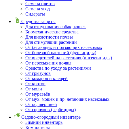
Семена цветов
Семена ягод
Сидераты
Средства защиты
Для отпугивания собак, кошек
Биомеханические средства
Для кислотности почвы
Для стимуляции растений
От бегающих и ползающих насекомых
От болезней растений (фунгициды)
От вредителей на растениях (инсектициды)
От пересыхания почвы
Средства по уходу за растениями
От грызунов
От комаров и клещей
От кротов
От моли
От муравьёв
От мух, мошек и пр. летающих насекомых
От ос, шершней
От сорняков (гербициды)
Садово-огородный инвентарь
Зимний инвентарь
Компостеры