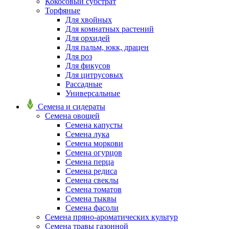
Кокосовый субстрат
Торфяные
Для хвойных
Для комнатных растений
Для орхидей
Для пальм, юкк, драцен
Для роз
Для фикусов
Для цитрусовых
Рассадные
Универсальные
Семена и сидераты
Семена овощей
Семена капусты
Семена лука
Семена моркови
Семена огурцов
Семена перца
Семена редиса
Семена свеклы
Семена томатов
Семена тыквы
Семена фасоли
Семена пряно-ароматических культур
Семена травы газонной